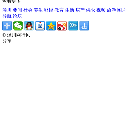
查看更多
泾川
要闻
社会
养生
财经
教育
生活
房产
供求
视频
旅游
图片
导航
论坛
© 泾川网行风
分享