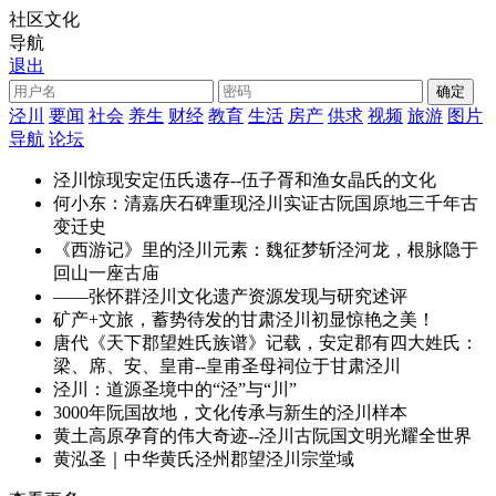
社区文化
导航
退出
泾川
要闻
社会
养生
财经
教育
生活
房产
供求
视频
旅游
图片
导航
论坛
泾川惊现安定伍氏遗存--伍子胥和渔女晶氏的文化
何小东：清嘉庆石碑重现泾川实证古阮国原地三千年古
变迁史
《西游记》里的泾川元素：魏征梦斩泾河龙，根脉隐于
回山一座古庙
——张怀群泾川文化遗产资源发现与研究述评
矿产+文旅，蓄势待发的甘肃泾川初显惊艳之美！
唐代《天下郡望姓氏族谱》记载，安定郡有四大姓氏：
梁、席、安、皇甫--皇甫圣母祠位于甘肃泾川
泾川：道源圣境中的“泾”与“川”
3000年阮国故地，文化传承与新生的泾川样本
黄土高原孕育的伟大奇迹--泾川古阮国文明光耀全世界
黄泓圣｜​中华黄氏泾州郡望泾川宗堂域