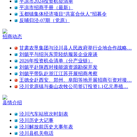
平凉市2024投资机会清单
平凉市招商手册（最新）
玉都镇集体经济项目“共富合伙人”招募令
反哺归泾-07期（党原）
招商动态
甘肃农垦集团与泾川县人民政府举行企地合作战略…
刘懿平与绍兴东莞轻纺服装企业座谈
2026年投资机会清单（分产业链）
刘懿平赴陕西对接能源资源勘探开发
刘懿平带队赴浙江江苏开展招商考察
王德全赴西安、郑州、阜阳等地开展招商引资对接…
泾川党原镇与秦山农牧公司签订投资1.1亿元养殖…
县情介绍
泾川汽车站班次时刻表
泾川历史大记事
泾川解放前历史大事年表
泾川县机关电话