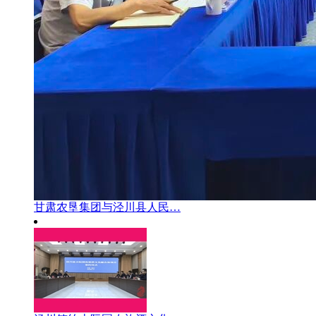
甘肃农垦集团与泾川县人民…