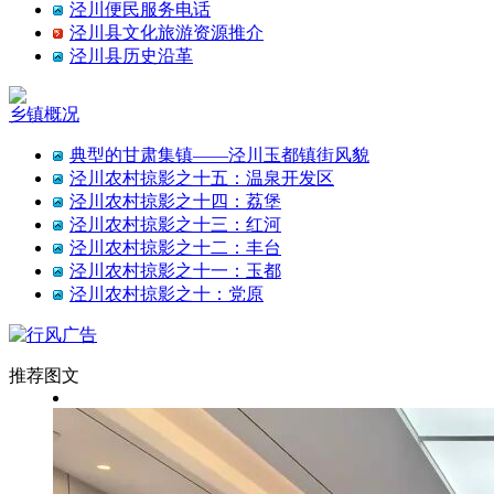
泾川便民服务电话
泾川县文化旅游资源推介
泾川县历史沿革
乡镇概况
典型的甘肃集镇——泾川玉都镇街风貌
泾川农村掠影之十五：温泉开发区
泾川农村掠影之十四：荔堡
泾川农村掠影之十三：红河
泾川农村掠影之十二：丰台
泾川农村掠影之十一：玉都
泾川农村掠影之十：党原
推荐图文