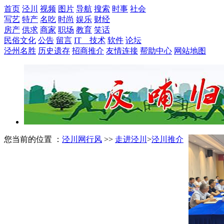
首页
泾川
视频
图片
导航
搜索
时事
社会
写艺
特产
名吃
时尚
娱乐
财经
房产
供求
商家
职场
教育
笑话
民俗文化
公告
留言
IT 技术
软件
论坛
泾州名胜
历史遗存
招商推介
友情连接
帮助中心
网站地图
您当前的位置 ：
泾川网行风
>>
走进泾川
>
泾川推介