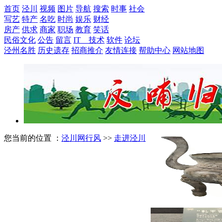
首页
泾川
视频
图片
导航
搜索
时事
社会
写艺
特产
名吃
时尚
娱乐
财经
房产
供求
商家
职场
教育
笑话
民俗文化
公告
留言
IT 技术
软件
论坛
泾州名胜
历史遗存
招商推介
友情连接
帮助中心
网站地图
您当前的位置 ：
泾川网行风
>>
走进泾川