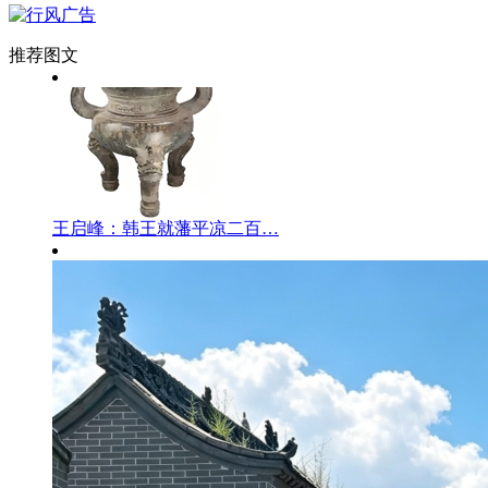
推荐图文
王启峰：韩王就藩平凉二百…