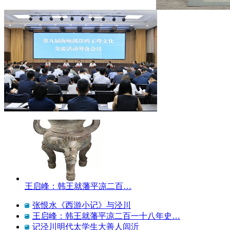
王启峰：韩王就藩平凉二百…
张恨水《西游小记》与泾川
王启峰：韩王就藩平凉二百一十八年史…
记泾川明代太学生大善人闾沂