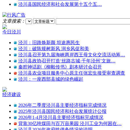
泾川县国民经济和社会发展第十五个五…
文章搜索：
今日泾川
泾川：旧路焕新颜 坦途惠民生
泾川：破陈规树新风 润乡风促和美
泾川县召开第九届海峡两岸西王母文化交流活动筹…
泾川县政协召开打造‘丝路古城·千年泾州’文旅…
秦腔神话剧《柳毅传书》剧本研讨会召开
泾川县农业项目服务中心原主任张宏生接受审查调查
泾川：一座西部县城的绿色崛起
经济建设
2026年二季度泾川县主要经济指标完成情况
2025年泾川县国民经济和社会发展统计公报
2026年1-4月泾川县主要经济指标完成情况
背靠30亿吨煤田与百万亩果园 泾川工业为何困在…
泾川县2026年政府性债务情况的说明