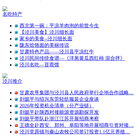
名吃特产
西北第一碗：平凉羊肉泡的前世今生
【泾川美食】泾川细长面
家乡的美食--泾川细长面
陇东饸饹面的美丽传说
甘肃特色产品——泾川县平凉红牛
泾川民间传统食谱—《洋葱黄瓜西红柿 混合拌》
泾川名吃—苜蓿馍
泾川推介
甘肃农垦集团与泾川县人民政府举行企地合作战略…
刘懿平与绍兴东莞轻纺服装企业座谈
2026年投资机会清单（分产业链）
刘懿平赴陕西对接能源资源勘探开发
刘懿平带队赴浙江江苏开展招商考察
王德全赴西安、郑州、阜阳等地开展招商引资对接…
泾川党原镇与秦山农牧公司签订投资1.1亿元养殖…