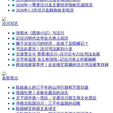
2026年一季度泾川县主要经济指标完成情况
2026年1-3月泾川县财政收支情况
泾川写艺
张恨水《西游小记》与泾川
记泾川明代太学生大善人闾沂
滕子京在泾川的经历，造就了岳阳楼记？
书法赴星河！泾川书法家刘小龙
文脉贯古今 墨香满泾川--泾川古今25位书法名家
文字有温度 乡土有深情--记泾川本土作家杨树
耕读传家算李坪！走近德艺双馨的泾川书法家李存林
名胜景点
阮姓族人的三千年的山河行旅和万里归途
英雄礼赞丨吴焕先最后的38天
天下游学第一景区：甘肃泾川西王母文化景区
寻根古阮国泾川：三千年血脉的召唤
阮籍碑文的原文及译文