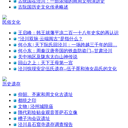
古阮国在泾川：一部浓缩的商周文明演进史
古阮国历史文化传承略述
民俗文化
王启峰：韩王就藩平凉二百一十八年史实的再认识
“泾川双脉·云端阅古”是指什么？
何小东 | 天下阮氏回泾川：一场跨越三千年的回…
何小东：周秦汉唐帝国的铁血防盗门--甘肃泾川
关中地区及陇东太白山神传说
回山之上：天下王母第一宫
泾川惊现安定伍氏遗存--伍子胥和渔女晶氏的文化
历史遗存
仰韶、齐家和周文化古遗址
都统之印
文物 | 泾州城隍庙
隋代彩绘贴金观音菩萨石立像
槽子沟会议遗址
泾川县石窟寺遗存调查报告