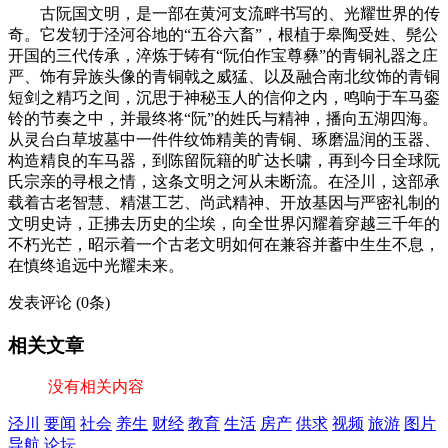
古阮国文明，是一部在黄河支流畔书写的、光耀世界的传
奇。它发轫于泾河谷地的“五谷六畜”，根植于皋陶受姓、髡公
开国的三代传承，淬炼于铸有“阮伯作宝尊彝”的青铜礼器之庄
严、饰有异族头像的青铜戟之威猛、以及融合南北纹饰的青铜
短剑之精巧之间，沉思于神秘玉人的信仰之内，鸣响于车马銮
铃的节奏之中，并最终将“阮”的姓氏与精神，播向五湖四海。
从灵台白草坡墓中一件件纹饰精美的青铜、琢磨温润的玉器、
构造精良的车马器，到陈留阮籍的旷达长啸，再到今日全球阮
氏宗亲的寻根之情，这条文明之河从未断流。在泾川，这部承
载着古老智慧、精湛工艺、尚武精神、开放基因与严密礼制的
文明史诗，正拂去历史的尘埃，向全世界闪耀着穿越三千年的
不朽光芒，昭示着一个古老文明如何在兼容并蓄中生生不息，
在慎终追远中光耀未来。
发表评论
(0条)
相关文章
没有相关内容
泾川
要闻
社会
养生
财经
教育
生活
房产
供求
视频
旅游
图片
导航
论坛