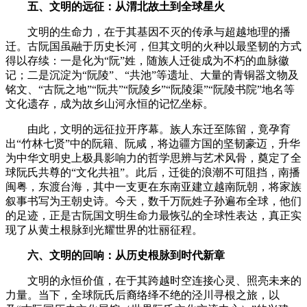
五、文明的远征：从渭北故土到全球星火
文明的生命力，在于其基因不灭的传承与超越地理的播
迁。古阮国虽融于历史长河，但其文明的火种以最坚韧的方式
得以存续：一是化为“阮”姓，随族人迁徙成为不朽的血脉徽
记；二是沉淀为“阮陵”、“共池”等遗址、大量的青铜器文物及
铭文、“古阮之地”“阮共”“阮陵乡”“阮陵渠”“阮陵书院”地名等
文化遗存，成为故乡山河永恒的记忆坐标。
由此，文明的远征拉开序幕。族人东迁至陈留，竟孕育
出“竹林七贤”中的阮籍、阮咸，将边疆方国的坚韧豪迈，升华
为中华文明史上极具影响力的哲学思辨与艺术风骨，奠定了全
球阮氏共尊的“文化共祖”。此后，迁徙的浪潮不可阻挡，南播
闽粤，东渡台海，其中一支更在东南亚建立越南阮朝，将家族
叙事书写为王朝史诗。今天，数千万阮姓子孙遍布全球，他们
的足迹，正是古阮国文明生命力最恢弘的全球性表达，真正实
现了从黄土根脉到光耀世界的壮丽征程。
六、文明的回响：从历史根脉到时代新章
文明的永恒价值，在于其跨越时空连接心灵、照亮未来的
力量。当下，全球阮氏后裔络绎不绝的泾川寻根之旅，以