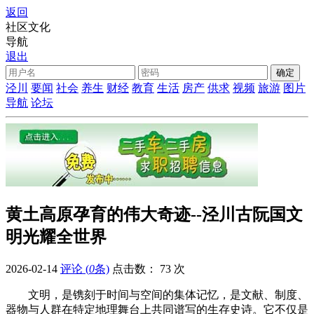
返回
社区文化
导航
退出
泾川
要闻
社会
养生
财经
教育
生活
房产
供求
视频
旅游
图片
导航
论坛
黄土高原孕育的伟大奇迹--泾川古阮国文
明光耀全世界
2026-02-14
评论 (
0
条)
点击数：
73 次
文明，是镌刻于时间与空间的集体记忆，是文献、制度、
器物与人群在特定地理舞台上共同谱写的生存史诗。它不仅是