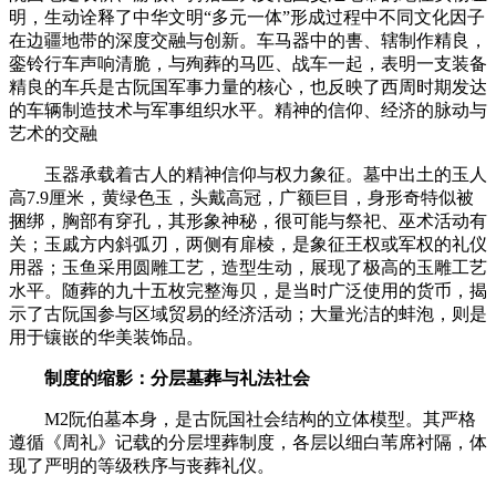
明，生动诠释了中华文明“多元一体”形成过程中不同文化因子
在边疆地带的深度交融与创新。车马器中的軎、辖制作精良，
銮铃行车声响清脆，与殉葬的马匹、战车一起，表明一支装备
精良的车兵是古阮国军事力量的核心，也反映了西周时期发达
的车辆制造技术与军事组织水平。精神的信仰、经济的脉动与
艺术的交融
玉器承载着古人的精神信仰与权力象征。墓中出土的玉人
高7.9厘米，黄绿色玉，头戴高冠，广额巨目，身形奇特似被
捆绑，胸部有穿孔，其形象神秘，很可能与祭祀、巫术活动有
关；玉戚方内斜弧刃，两侧有扉棱，是象征王权或军权的礼仪
用器；玉鱼采用圆雕工艺，造型生动，展现了极高的玉雕工艺
水平。随葬的九十五枚完整海贝，是当时广泛使用的货币，揭
示了古阮国参与区域贸易的经济活动；大量光洁的蚌泡，则是
用于镶嵌的华美装饰品。
制度的缩影：分层墓葬与礼法社会
M2阮伯墓本身，是古阮国社会结构的立体模型。其严格
遵循《周礼》记载的分层埋葬制度，各层以细白苇席衬隔，体
现了严明的等级秩序与丧葬礼仪。