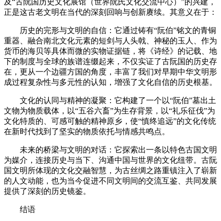
及“古阮国历史文化展馆（世界阮氏文化交流中心）”的兴建，
正是这古老文明在当代的深刻回响与创新赓续。其意义在于：
历史的完形与文明的自信：它通过铸有“阮伯”铭文的青铜
重器、融合南北文化元素的短剑与人头戟、神秘的玉人、作为
货币的海贝等具体而微的实物证据链，将《诗经》的记载、地
下的制度与全球的族谱连缀起来，不仅实证了古阮国的历史存
在，更从一个边疆方国的角度，丰富了我们对早期中华文明形
成过程复杂性与多元性的认知，增强了文化自信的历史根基。
文化的认同与精神的凝聚：它构建了一个以“阮伯”墓出土
文物为物质载体，以“五谷六畜”为生存背景，以“礼乐征伐”为
文化特质的、可感可触的精神原乡，使“慎终追远”的文化传统
在新时代找到了坚实的物质依托与情感共鸣点。
未来的桥梁与文明的对话：它探索出一条以特色古国文明
为媒介，连接历史与当下、沟通中国与世界的文化纽带。古阮
国文明所体现的文化交融智慧，为古丝绸之路重镇注入了崭新
的人文动能，也为当今促进不同文明间的交流互鉴、共同发展
提供了深刻的历史镜鉴。
结语