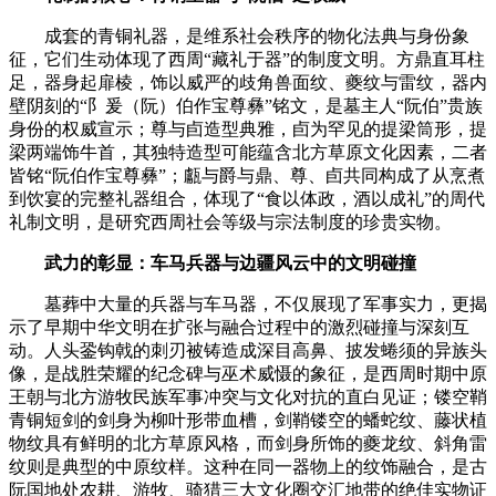
成套的青铜礼器，是维系社会秩序的物化法典与身份象
征，它们生动体现了西周“藏礼于器”的制度文明。方鼎直耳柱
足，器身起扉棱，饰以威严的歧角兽面纹、夔纹与雷纹，器内
壁阴刻的“阝爰（阮）伯作宝尊彝”铭文，是墓主人“阮伯”贵族
身份的权威宣示；尊与卣造型典雅，卣为罕见的提梁筒形，提
梁两端饰牛首，其独特造型可能蕴含北方草原文化因素，二者
皆铭“阮伯作宝尊彝”；甗与爵与鼎、尊、卣共同构成了从烹煮
到饮宴的完整礼器组合，体现了“食以体政，酒以成礼”的周代
礼制文明，是研究西周社会等级与宗法制度的珍贵实物。
武力的彰显：车马兵器与边疆风云中的文明碰撞
墓葬中大量的兵器与车马器，不仅展现了军事实力，更揭
示了早期中华文明在扩张与融合过程中的激烈碰撞与深刻互
动。人头銎钩戟的刺刃被铸造成深目高鼻、披发蜷须的异族头
像，是战胜荣耀的纪念碑与巫术威慑的象征，是西周时期中原
王朝与北方游牧民族军事冲突与文化对抗的直白见证；镂空鞘
青铜短剑的剑身为柳叶形带血槽，剑鞘镂空的蟠蛇纹、藤状植
物纹具有鲜明的北方草原风格，而剑身所饰的夔龙纹、斜角雷
纹则是典型的中原纹样。这种在同一器物上的纹饰融合，是古
阮国地处农耕、游牧、骑猎三大文化圈交汇地带的绝佳实物证