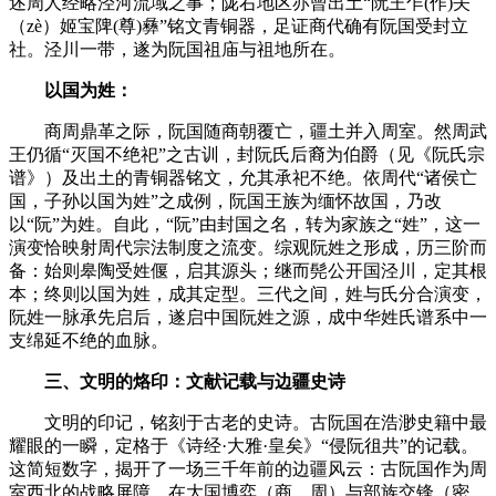
述周人经略泾河流域之事；陇右地区亦曾出土“阮王乍(作)夨
（zè）姬宝陴(尊)彝”铭文青铜器，足证商代确有阮国受封立
社。泾川一带，遂为阮国祖庙与祖地所在。
以国为姓：
商周鼎革之际，阮国随商朝覆亡，疆土并入周室。然周武
王仍循“灭国不绝祀”之古训，封阮氏后裔为伯爵（见《阮氏宗
谱》）及出土的青铜器铭文，允其承祀不绝。依周代“诸侯亡
国，子孙以国为姓”之成例，阮国王族为缅怀故国，乃改
以“阮”为姓。自此，“阮”由封国之名，转为家族之“姓”，这一
演变恰映射周代宗法制度之流变。综观阮姓之形成，历三阶而
备：始则皋陶受姓偃，启其源头；继而髡公开国泾川，定其根
本；终则以国为姓，成其定型。三代之间，姓与氏分合演变，
阮姓一脉承先启后，遂启中国阮姓之源，成中华姓氏谱系中一
支绵延不绝的血脉。
三、文明的烙印：文献记载与边疆史诗
文明的印记，铭刻于古老的史诗。古阮国在浩渺史籍中最
耀眼的一瞬，定格于《诗经·大雅·皇矣》“侵阮徂共”的记载。
这简短数字，揭开了一场三千年前的边疆风云：古阮国作为周
室西北的战略屏障，在大国博弈（商、周）与部族交锋（密