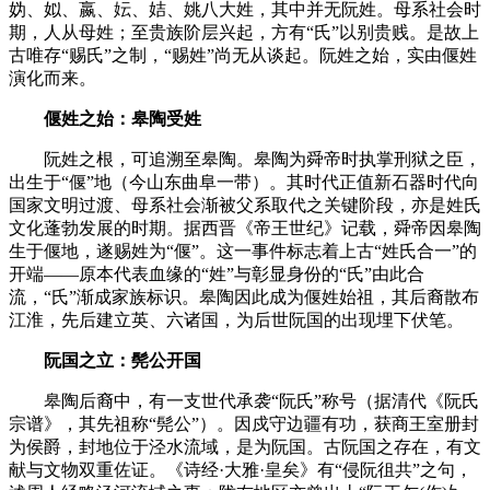
妫、姒、嬴、妘、姞、姚八大姓，其中并无阮姓。母系社会时
期，人从母姓；至贵族阶层兴起，方有“氏”以别贵贱。是故上
古唯存“赐氏”之制，“赐姓”尚无从谈起。阮姓之始，实由偃姓
演化而来。
偃姓之始：皋陶受姓
阮姓之根，可追溯至皋陶。皋陶为舜帝时执掌刑狱之臣，
出生于“偃”地（今山东曲阜一带）。其时代正值新石器时代向
国家文明过渡、母系社会渐被父系取代之关键阶段，亦是姓氏
文化蓬勃发展的时期。据西晋《帝王世纪》记载，舜帝因皋陶
生于偃地，遂赐姓为“偃”。这一事件标志着上古“姓氏合一”的
开端——原本代表血缘的“姓”与彰显身份的“氏”由此合
流，“氏”渐成家族标识。皋陶因此成为偃姓始祖，其后裔散布
江淮，先后建立英、六诸国，为后世阮国的出现埋下伏笔。
阮国之立：髡公开国
皋陶后裔中，有一支世代承袭“阮氏”称号（据清代《阮氏
宗谱》，其先祖称“髡公”）。因戍守边疆有功，获商王室册封
为侯爵，封地位于泾水流域，是为阮国。古阮国之存在，有文
献与文物双重佐证。《诗经·大雅·皇矣》有“侵阮徂共”之句，