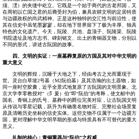
须、潶）的夹缝中屹立。它既是一个始于商代的古老邦国，又
在周初以亡国之君的后裔受封为伯，兼具农耕文明的定居特质
与边疆政权的尚武精神。正是这种独特的交汇性与前沿性，使
其在信史中虽笔墨寥寥，却在地下世界留下了极为丰厚、独具
特色的文化遗产。今天，阮陵、共池、盘顶子、阮陵渠、阮陵
书院遗址及地方志书、碑刻铭文、出土的青铜器文物，分别以
不同的形式，讲述古阮国的故事。
四、文明的实证：一座墓葬复原的方国及其对中华文明的
重大意义
文明的辉煌，沉睡于大地之下，经由考古之光而重现于
世。灵台白草坡2号墓（M2阮伯墓）及其浩瀚的出土器物，如
同一座时空胶囊，近乎全景式地复原了古阮国的文明景象。北
京大学李零教授对“（阝爰）伯”即“阮伯”的考释，使文献中的
国名、青铜上的氏号、墓葬中的爵位完美对应，让古阮国文明
从传说与零星记载，跃升为有确凿名物对应、完整社会场景复
原及清晰历史坐标的信史实体。这些文物不仅属于一个边疆方
国，更对理解中华文明早期的形成与特质具有不可替代的重大
意义。
礼制的核心：青铜重器与“阮伯”之权威