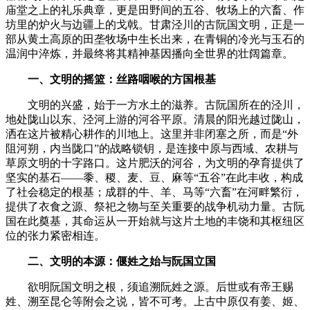
庙堂之上的礼乐典章，更是田野间的五谷、牧场上的六畜、作
坊里的炉火与边疆上的戈戟。甘肃泾川的古阮国文明，正是一
部从黄土高原的田垄牧场中生长出来，在青铜的冷光与玉石的
温润中淬炼，并最终将其精神基因播向全世界的壮阔篇章。
一、文明的摇篮：丝路咽喉的方国根基
文明的兴盛，始于一方水土的滋养。古阮国所在的泾川，
地处陇山以东、泾河上游的河谷平原。清晨的阳光越过陇山，
洒在这片被精心耕作的川地上。这里并非闭塞之所，而是“外
阻河朔，内当陇口”的战略锁钥，是连接中原与西域、农耕与
草原文明的十字路口。这片肥沃的河谷，为文明的孕育提供了
坚实的基石——黍、稷、麦、豆、麻等“五谷”在此丰收，构成
了社会稳定的根基；成群的牛、羊、马等“六畜”在河畔繁衍，
提供了衣食之源、祭祀之物与至关重要的战争机动力量。古阮
国在此奠基，其命运从一开始就与这片土地的丰饶和其枢纽区
位的张力紧密相连。
二、文明的本源：偃姓之始与阮国立国
欲明阮国文明之根，须追溯阮姓之源。后世或有帝王赐
姓、溯至昆仑等附会之说，皆不可考。上古中原仅有姜、姬、