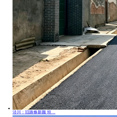
泾川：旧路焕新颜 坦…