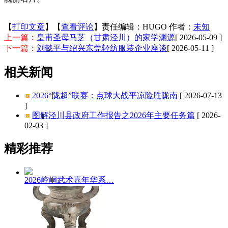
【
打印文章
】【
查看评论
】责任编辑：HUGO
作者：
未知
上一篇：
皇甫圣母马芝（甘肃泾川）的家学渊源
[ 2026-05-09 ]
下一篇：
刘懿平与绍兴东莞轻纺服装企业座谈
[ 2026-05-11 ]
相关新闻
2026“陇超”联赛：点球大战平凉险胜陇南
[ 2026-07-13
]
图解泾川县政府工作报告之2026年主要任务篇
[ 2026-
02-03 ]
精彩推荐
2026崆峒武术嘉年华系…