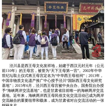
泾川县是西王母文化发祥地，始建于西汉元封元年（公元
前110年）的王母宫，被誉为“天下王母第一宫”。2002年中华
世纪坛取土仪式将王母宫定名为“中华西王母祖祠”；2013年，
中国非物质文化遗产推广中心授予泾川“国际西王母文化研究
基地”；2015年6月，泾川西王母宫被中央台办、国务院台办授
予“海峡两岸交流基地”，也是甘肃省目前唯一的海峡两岸交流
基地。近年来，海峡两岸西王母民俗文化交流活动已成为两岸
交流融合的重要纽带和载体，成为甘肃省对台交流活动的一张
靓丽名片。