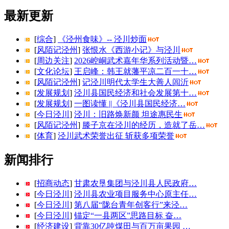
最新更新
[
综合
]
《泾州食味》-- 泾川炒面
[
风陌记泾州
]
张恨水《西游小记》与泾川
[
周边关注
]
2026崆峒武术嘉年华系列活动暨…
[
文化论坛
]
王启峰：韩王就藩平凉二百一十…
[
风陌记泾州
]
记泾川明代太学生大善人闾沂
[
发展规划
]
泾川县国民经济和社会发展第十…
[
发展规划
]
一图读懂 ||《泾川县国民经济…
[
今日泾川
]
泾川：旧路焕新颜 坦途惠民生
[
风陌记泾州
]
滕子京在泾川的经历，造就了岳…
[
体育
]
泾川武术荣誉出征 斩获多项荣誉
新闻排行
[
招商动态
]
甘肃农垦集团与泾川县人民政府…
[
今日泾川
]
泾川县农业项目服务中心原主任…
[
今日泾川
]
第八届“陇台青年创客行”来泾…
[
今日泾川
]
锚定“一县两区”思路目标 奋…
[
经济建设
]
背靠30亿吨煤田与百万亩果园 …