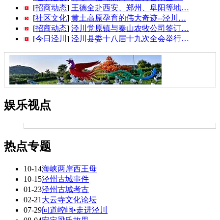
[
招商动态
]
王德全赴西安、郑州、阜阳等地…
[
社区文化
]
黄土高原孕育的伟大奇迹--泾川…
[
招商动态
]
泾川党原镇与秦山农牧公司签订…
[
今日泾川
]
泾川县委十八届十九次全会举行…
娱乐视点
热点专题
10-14
海峡两岸西王母
10-15
泾州古城事件
01-23
泾州古城考古
02-21
大云寺文化论坛
07-29
问道崆峒•走进泾川