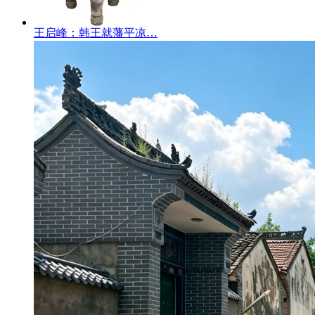
王启峰：韩王就藩平凉…