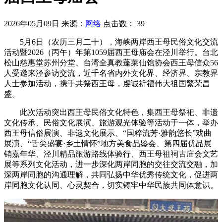
2026年05月09日
来源：
网络
点击数：
39
5月6日（农历三月二十），海峡两岸西王母民俗文化交流
活动暨2026（丙午）年第1059届西王母庙会在泾川举行。台北
松山慈惠堂苏州分堂、台湾全真教蓬莱仙馆协会西王母信众56
人受邀来泾参访交流，近千名省内外文化界、经济界、宗教界
人士参加活动，携手共祭西王母，虔诚祈福伟大祖国繁荣昌
盛。
此次活动突出西王母民俗文化特色，集西王母祭祀、非遗
文化传承、民俗文化展演、旅游观光体验等活动于一体，举办
西王母信俗展演、非遗文化展示、“国粹流芳·雅韵悠长”戏曲
展演、“舌尖盛宴·乡土情怀”地方美食品鉴会、第四届优品展
销嘉年华、泾川精品旅游路线体验行、西王母祖祠古庙会文艺
展等系列文化活动，进一步深化两岸同胞的交往交流交融，加
深两岸同胞的沟通理解，共同弘扬中华优秀传统文化，促进两
岸同胞文化认同、心灵契合，切实铸牢中华民族共同体意识。