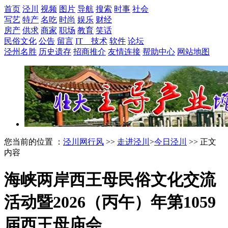
首页
泾川
视频
图片
导航
搜索
时事
社会
写艺
特产
名吃
时尚
娱乐
财经
房产
供求
商家
职场
教育
笑话
民俗文化
公告
留言
IT 技术
软件
论坛
泾州名胜
历史遗存
招商推介
友情连接
帮助中心
网站地图
您当前的位置 ：
泾川网行风
>>
走进泾川
>
今日泾川
>> 正文
内容
海峡两岸西王母民俗文化交流
活动暨2026（丙午）年第1059
届西王母庙会