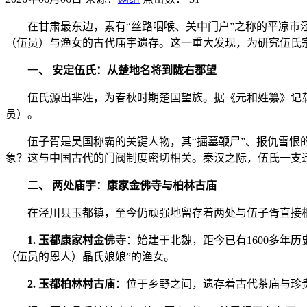
在甘肃最东边，素有“丝路咽喉、关中门户”之称的平凉
（伍员）与渔女的古代庙宇遗存。这一重大发现，为研究伍氏
一、 安定伍氏：从楚地名将到陇右郡望
伍氏源出芈姓，为春秋时期楚国望族。据《元和姓纂》记
员）。
伍子胥是吴国称霸的关键人物，其“掘墓鞭尸”、报仇雪恨
象？这与中国古代的门阀制度密切相关。秦汉之际，伍氏一支
二、 两处庙宇：康家金佛寺与柏林古庙
在泾川县玉都镇，至今仍顽强地留存着两处与伍子胥直接
1. 玉都康家村金佛寺
：始建于北魏，距今已有1600多年
（伍员的恩人）晶氏娘娘”的渔女。
2. 玉都柏林村古庙
：位于乡野之间，遗存着古代茶庙与珍