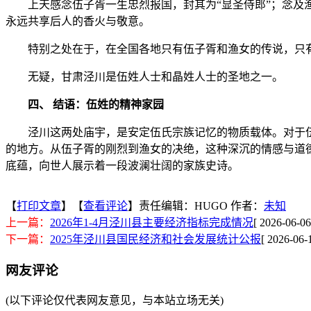
上天感念伍子胥一生忠烈报国，封其为“显圣侍郎”；念及
永远共享后人的香火与敬意。
特别之处在于，在全国各地只有伍子胥和渔女的传说，只
无疑，甘肃泾川是伍姓人士和晶姓人士的圣地之一。
四、 结语：伍姓的精神家园
泾川这两处庙宇，是安定伍氏宗族记忆的物质载体。对于
的地方。从伍子胥的刚烈到渔女的决绝，这种深沉的情感与道
底蕴，向世人展示着一段波澜壮阔的家族史诗。
【
打印文章
】【
查看评论
】责任编辑：HUGO
作者：
未知
上一篇：
2026年1-4月泾川县主要经济指标完成情况
[ 2026-06-06
下一篇：
2025年泾川县国民经济和社会发展统计公报
[ 2026-06-
网友评论
(以下评论仅代表网友意见，与本站立场无关)