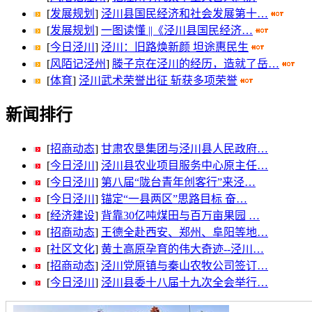
[
发展规划
]
泾川县国民经济和社会发展第十…
[
发展规划
]
一图读懂 ||《泾川县国民经济…
[
今日泾川
]
泾川：旧路焕新颜 坦途惠民生
[
风陌记泾州
]
滕子京在泾川的经历，造就了岳…
[
体育
]
泾川武术荣誉出征 斩获多项荣誉
新闻排行
[
招商动态
]
甘肃农垦集团与泾川县人民政府…
[
今日泾川
]
泾川县农业项目服务中心原主任…
[
今日泾川
]
第八届“陇台青年创客行”来泾…
[
今日泾川
]
锚定“一县两区”思路目标 奋…
[
经济建设
]
背靠30亿吨煤田与百万亩果园 …
[
招商动态
]
王德全赴西安、郑州、阜阳等地…
[
社区文化
]
黄土高原孕育的伟大奇迹--泾川…
[
招商动态
]
泾川党原镇与秦山农牧公司签订…
[
今日泾川
]
泾川县委十八届十九次全会举行…