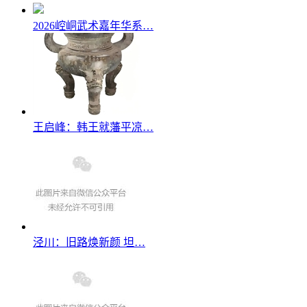
2026崆峒武术嘉年华系…
王启峰：韩王就藩平凉…
泾川：旧路焕新颜 坦…