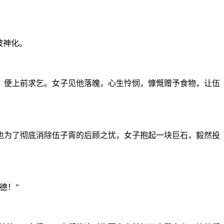
被神化。
，便上前求乞。女子见他落魄，心生怜悯，慷慨赠予食物，让伍
也为了彻底消除伍子胥的后顾之忧，女子抱起一块巨石，毅然投
德！”