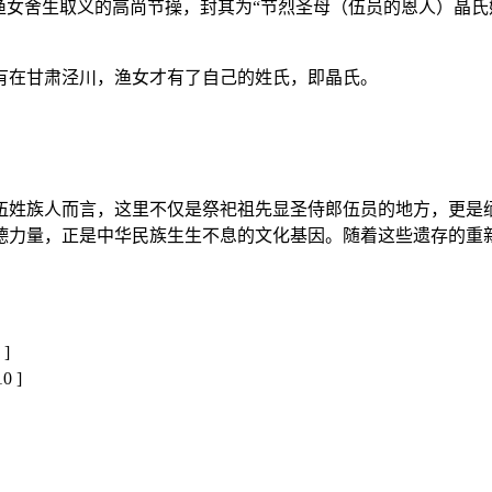
渔女舍生取义的高尚节操，封其为“节烈圣母（伍员的恩人）晶氏
有在甘肃泾川，渔女才有了自己的姓氏，即晶氏。
伍姓族人而言，这里不仅是祭祀祖先显圣侍郎伍员的地方，更是缅
德力量，正是中华民族生生不息的文化基因。随着这些遗存的重
 ]
10 ]