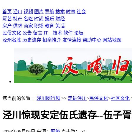
首页
泾川
视频
图片
导航
搜索
时事
社会
写艺
特产
名吃
时尚
娱乐
财经
房产
供求
商家
职场
教育
笑话
民俗文化
公告
留言
IT 技术
软件
论坛
泾州名胜
历史遗存
招商推介
友情连接
帮助中心
网站地图
您当前的位置 ：
泾川网行风
>>
走进泾川
>
民俗文化
>
社区文化
泾川惊现安定伍氏遗存--伍子
2026年06月06日
来源：
网络
点击数：
31