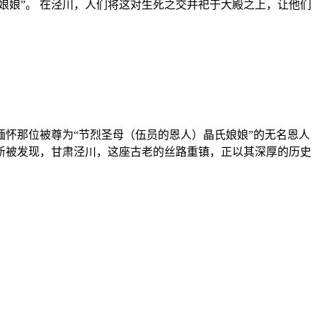
娘娘”。 在泾川，人们将这对生死之交并祀于大殿之上，让他们
怀那位被尊为“节烈圣母（伍员的恩人）晶氏娘娘”的无名恩人
新被发现，甘肃泾川，这座古老的丝路重镇，正以其深厚的历史