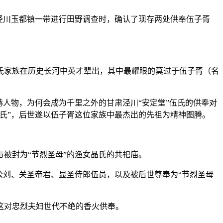
泾川玉都镇一带进行田野调查时，确认了现存两处供奉伍子胥
氏家族在历史长河中英才辈出，其中最耀眼的莫过于伍子胥（名
赫人物，为何会成为千里之外的甘肃泾川“安定堂”伍氏的供奉对
氏”，后世遂以伍子胥这位家族中最杰出的先祖为精神图腾。
被封为“节烈圣母”的渔女晶氏的共祀庙。
爷公刘、关圣帝君、显圣侍郎伍员，以及被后世尊奉为“节烈圣母
这对忠烈夫妇世代不绝的香火供奉。