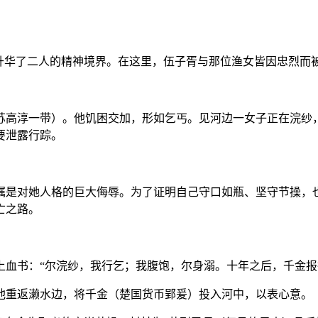
升华了二人的精神境界。在这里，伍子胥与那位渔女皆因忠烈而
苏高淳一带）。他饥困交加，形如乞丐。见河边一女子正在浣纱
要泄露行踪。
嘱是对她人格的巨大侮辱。为了证明自己守口如瓶、坚守节操，
亡之路。
血书：“尔浣纱，我行乞；我腹饱，尔身溺。十年之后，千金报
他重返濑水边，将千金（楚国货币郢爰）投入河中，以表心意。