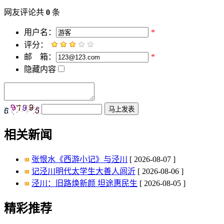
网友评论共
0
条
用户名：
*
评分：
邮 箱：
*
隐藏内容
相关新闻
张恨水《西游小记》与泾川
[ 2026-08-07 ]
记泾川明代太学生大善人闾沂
[ 2026-08-06 ]
泾川：旧路焕新颜 坦途惠民生
[ 2026-08-05 ]
精彩推荐