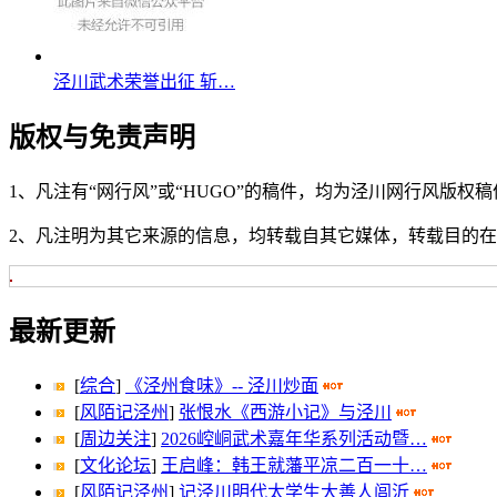
泾川武术荣誉出征 斩…
版权与免责声明
1、凡注有“网行风”或“HUGO”的稿件，均为泾川网行风版权
2、凡注明为其它来源的信息，均转载自其它媒体，转载目的
最新更新
[
综合
]
《泾州食味》-- 泾川炒面
[
风陌记泾州
]
张恨水《西游小记》与泾川
[
周边关注
]
2026崆峒武术嘉年华系列活动暨…
[
文化论坛
]
王启峰：韩王就藩平凉二百一十…
[
风陌记泾州
]
记泾川明代太学生大善人闾沂