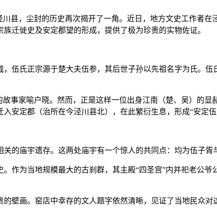
市泾川县，尘封的历史再次揭开了一角。近日，地方文史工作者在
宗族迁徙史及安定郡望的形成，提供了极为珍贵的实物佐证。
载，伍氏正宗源于楚大夫伍参，其后世子孙以先祖名字为氏。伍
的故事家喻户晓。然而，正是这样一位出身江南（楚、吴）的显
迁入安定郡（治所在今泾川县北），在此繁衍生息，形成“安定伍
相关的庙宇遗存。这两处庙宇有一个惊人的共同点：均为伍子胥与
历史。作为当地规模最大的古刹群，其主殿“四圣宫”内并祀老公
贵的壁画。窑店中幸存的文人题字依然清晰，见证了当地民众对