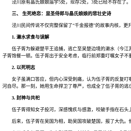
泾川原有晶氏娘娘庙宇5处，现存2处，3处已经不存在了。
三、 生死绝恋：显圣侍郎与晶氏娘娘的悲壮史诗
泾川民间传说不仅完整保留了“千金报德”的故事内核，更
1. 濑水求食与误解
伍子胥为躲避楚平王追捕，逃亡至吴楚边境的濑水（今江
子胥饱餐一顿。伍子胥出于安全考虑，临行前郑重叮嘱女子不
2. 以死明志
女子虽满口答应，但内心深受刺痛，认为伍子胥的反复叮
河自尽。那一刻，她用生命捍卫了尊严，也成全了伍子胥的逃
3. 封神与共祀
伍子胥得知女子投河，深感愧疚与感激，咬破手指在石头上
后来，伍子胥在吴国为相，助吴国攻破楚国，报了大仇。