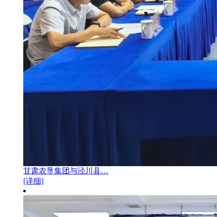
甘肃农垦集团与泾川县…
[详细]