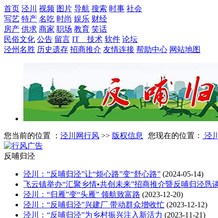
首页
泾川
视频
图片
导航
搜索
时事
社会
写艺
特产
名吃
时尚
娱乐
财经
房产
供求
商家
职场
教育
笑话
民俗文化
公告
留言
IT 技术
软件
论坛
泾州名胜
历史遗存
招商推介
友情连接
帮助中心
网站地图
您当前的位置 ：
泾川网行风
>>
版权信息
您现在的位置：
泾
反哺归泾
泾川：“反哺归泾”让“烦心路”变“舒心路”
(2024-05-14)
飞云镇举办“汇聚乡情•共创未来”招商推介暨反哺归泾恳
泾川：“归雁”变“头雁” 领航致富路
(2023-12-20)
泾川：“反哺归泾”兴建厂 带动群众增收忙
(2023-12-12)
泾川：“反哺归泾”为乡村振兴注入新活力
(2023-11-21)