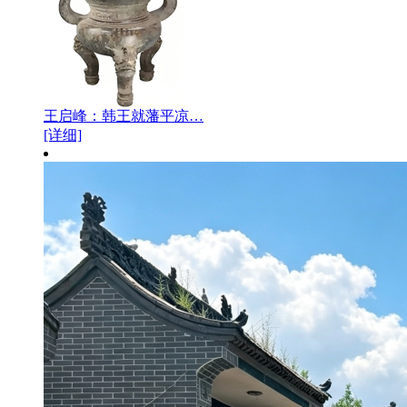
王启峰：韩王就藩平凉…
[详细]