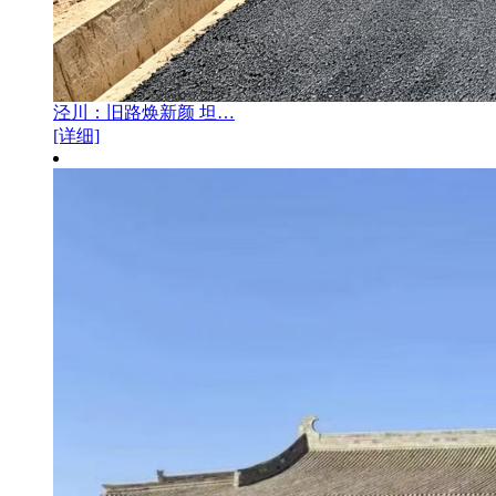
泾川：旧路焕新颜 坦…
[详细]