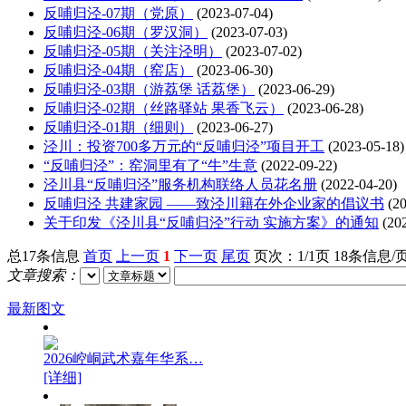
反哺归泾-07期（党原）
(2023-07-04)
反哺归泾-06期（罗汉洞）
(2023-07-03)
反哺归泾-05期（关注泾明）
(2023-07-02)
反哺归泾-04期（窑店）
(2023-06-30)
反哺归泾-03期（游荔堡 话荔堡）
(2023-06-29)
反哺归泾-02期（丝路驿站 果香飞云）
(2023-06-28)
反哺归泾-01期（细则）
(2023-06-27)
泾川：投资700多万元的“反哺归泾”项目开工
(2023-05-18)
“反哺归泾”：窑洞里有了“牛”生意
(2022-09-22)
泾川县“反哺归泾”服务机构联络人员花名册
(2022-04-20)
反哺归泾 共建家园 ——致泾川籍在外企业家的倡议书
(20
关于印发《泾川县“反哺归泾”行动 实施方案》的通知
(202
总17条信息
首页
上一页
1
下一页
尾页
页次：1/1页 18条信息/
文章搜索：
最新图文
2026崆峒武术嘉年华系…
[详细]