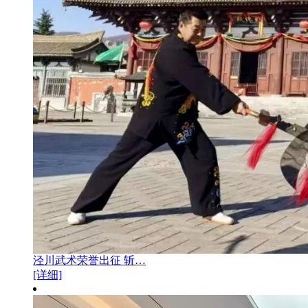
泾川武术荣誉出征 斩…
[详细]