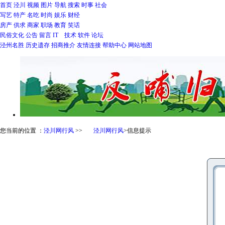
首页
泾川
视频
图片
导航
搜索
时事
社会
写艺
特产
名吃
时尚
娱乐
财经
房产
供求
商家
职场
教育
笑话
民俗文化
公告
留言
IT 技术
软件
论坛
泾州名胜
历史遗存
招商推介
友情连接
帮助中心
网站地图
您当前的位置 ：
泾川网行风
>>
泾川网行风
>
信息提示