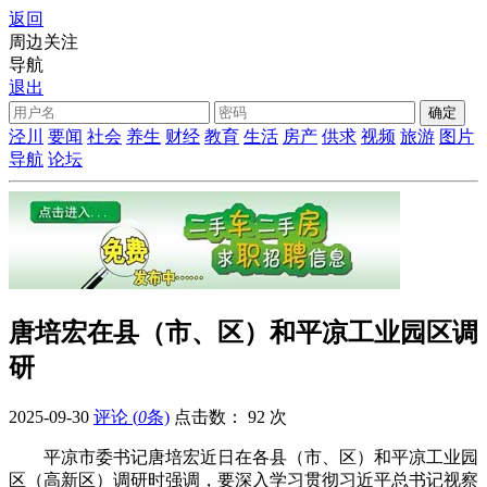
返回
周边关注
导航
退出
泾川
要闻
社会
养生
财经
教育
生活
房产
供求
视频
旅游
图片
导航
论坛
唐培宏在县（市、区）和平凉工业园区调
研
2025-09-30
评论 (
0
条)
点击数：
92 次
平凉市委书记唐培宏近日在各县（市、区）和平凉工业园
区（高新区）调研时强调，要深入学习贯彻习近平总书记视察