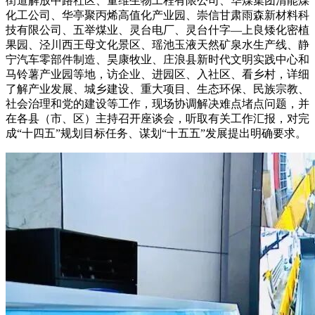
街道解放中路社区、量维生物工程有限公司、华煤集团清能煤
化工公司、华亭聚丙烯高值化产业园、崇信甘肃雨森新材料科
技有限公司、五举煤业、灵台电厂、灵台什字—上良矮化密植
果园、泾川西王母文化景区、瑶池玉液天然矿泉水生产线、静
宁汽车零部件制造、昊康牧业、庄浪县新时代文明实践中心和
马铃薯产业园等地，访企业、进园区、入社区、看乡村，详细
了解产业发展、城乡建设、重大项目、生态环保、民族宗教、
社会治理和党的建设等工作，现场协调解决难点堵点问题，并
在各县（市、区）主持召开座谈会，听取有关工作汇报，对完
成“十四五”规划目标任务、谋划“十五五”发展提出明确要求。