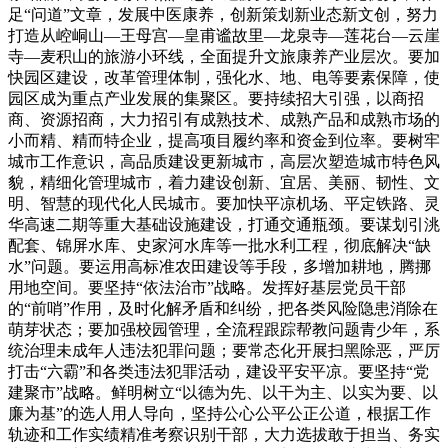
足“问道”文章，发展中医康养，创新策划新业态新文创，努力
打造从崆峒山—王母宫—皇甫谧故里—龙泉寺—莲花台—云崖
寺—麦积山的旅游小环线，全面提升文旅康养产业层次。要加
快园区建设，改革管理体制，强化水、地、电等要素保障，使
园区成为重点产业发展的集聚区。要持续招大引强，以商招
商、资源招商，大力招引有成熟技术、成熟产品和成熟市场的
小而精、精而特企业，提高项目履约率和资金到位率。要树牢
城市工作意识，高品质建设更新城市，高层次塑造城市特色风
貌，精细化管理城市，着力建设创新、宜居、美丽、韧性、文
明、智慧的现代化人民城市。要加快平凉机场、平定铁路、灵
华高速二期等重大基础设施建设，打通交通瓶颈。要谋划引洮
配套、锦屏水库、史家河水库等一批水利工程，彻底解决“缺
水”问题。要运用高标准农田建设等手段，多增加耕地，腾挪
用地空间。要坚持“依法治市”战略。发挥好基层党员干部
的“前哨”作用，及时化解矛盾和纠纷，把各类风险隐患消除在
萌芽状态；要加强校园管理，全流程跟踪帮教问题青少年，系
统治理未成年人违法犯罪问题；要常态化开展扫黑除恶，严厉
打击“六霸”和各类违法犯罪活动，建设平安平凉。要坚持“党
建聚市”战略。鲜明树立“以德为先、以干为主、以实为要、以
廉为基”的选人用人导向，坚持公心公平公正公道，根据工作
轨迹和工作实绩精准考察识别干部，大力选拔敢于担当、务实