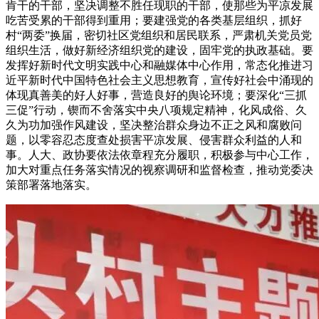
肯干的干部，坚决调整不胜任现职的干部，使那些为平凉发展
吃苦受累的干部得到重用；要建强党的各类基层组织，抓好
村“两委”换届，密切社区党组织和居民联系，严肃机关党员党
组织生活，做好新经济组织党的建设，固牢党的执政基础。要
发挥好新时代文明实践中心和融媒体中心作用，常态化推进习
近平新时代中国特色社会主义思想教育，宣传好社会中涌现的
体现真善美的好人好事，营造良好的舆论环境；要深化“三抓
三促”行动，锲而不舍落实中央八项规定精神，化风成俗、久
久为功加强作风建设，坚决整治群众身边不正之风和腐败问
题，以零容忍态度查处损害平凉发展、侵害群众利益的人和
事。人大、政协要依法依章程充分履职，积极参与中心工作，
加大对重点任务落实情况的视察调研和监督检查，推动党委决
策部署落地落实。