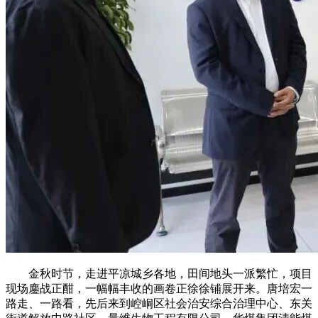
金秋时节，走进平凉城乡各地，田间地头一派繁忙，项目
现场鏖战正酣，一幅幅丰收的画卷正徐徐铺展开来。唐培宏一
路走、一路看，先后来到崆峒区社会治安综合治理中心、东关