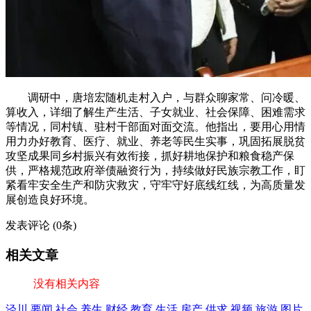
调研中，唐培宏随机走村入户，与群众聊家常、问冷暖、
算收入，详细了解生产生活、子女就业、社会保障、困难需求
等情况，同村镇、驻村干部面对面交流。他指出，要用心用情
用力办好教育、医疗、就业、养老等民生实事，巩固拓展脱贫
攻坚成果同乡村振兴有效衔接，抓好耕地保护和粮食稳产保
供，严格规范政府举债融资行为，持续做好民族宗教工作，盯
紧看牢安全生产和防灾救灾，守牢守好底线红线，为高质量发
展创造良好环境。
发表评论
(0条)
相关文章
没有相关内容
泾川
要闻
社会
养生
财经
教育
生活
房产
供求
视频
旅游
图片