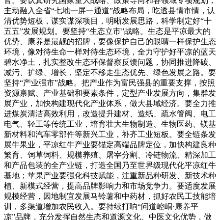
官。要认真研究国家重大战略、政策导向和各领域专项规划，
主动融入全省“七地一屏一通道”战略布局，吃透县情市情，认
清优势短板，谋实谋深项目，明晰发展思路，科学制定好“十
五五”发展规划。要坚持“生态立市”战略。生态是平凉最大的
优势、康养是最靓的招牌，要像保护自己的眼睛一样保护生态
环境，像对待生命一样对待生态环境，全力守护好平凉的蓝天
碧水净土，扎实整改生态环保督察反馈问题，协同推进降碳、
减污、扩绿、增长，坚定不移走生态优先、绿色发展之路。要
坚持“产业强市”战略。把产业作为富民强县的重要支撑，按照
资源禀赋、产业基础和要素条件，定型产业发展方向，集群发
展产业，加快构建现代化产业体系，做大县域经济。要全力推
进煤炭清洁高效利用，改造提升建材、造纸、疏水管阀、电工
电气、轻工等传统工业，培育壮大生物制造、生物医药、镁基
新材料和汽车零部件等新兴工业，补齐工业短板。要全链条发
展牛果业，平凉红牛产业要锚定高端品牌定位，加快构建良种
繁育、饲草饲料、规模养殖、屠宰分割、冷链物流、精深加工
和产品包装的全产业链，打造全国乃至世界级现代化平凉红牛
基地；苹果产业要强化科技赋能，注重新品种研发、新技术种
植、新模式经营，提高品牌影响力和市场竞争力。要适度发展
规模经营，因地制宜发展马铃薯和中药材，抓好农民工技能培
训，多渠道增加农民收入。要持续打响“问道崆峒·康养平
凉”品牌，充分发挥自然生态和道源文化、中医文化优势，做